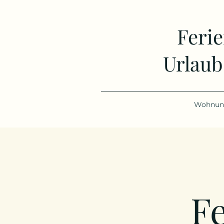
Feri
Urlaub
Wohnun
F