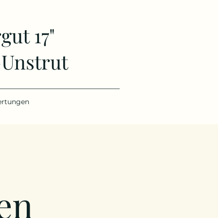
ut 17"
-Unstrut
rtungen
en